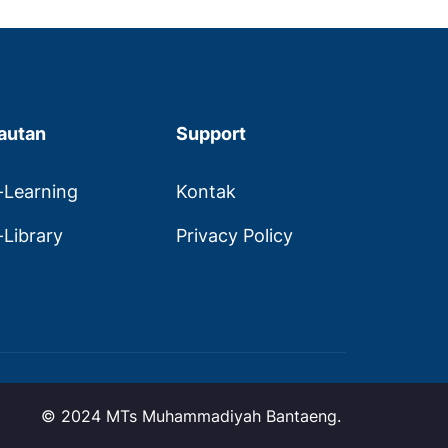
autan
Support
-Learning
Kontak
-Library
Privacy Policy
© 2024 MTs Muhammadiyah Bantaeng.