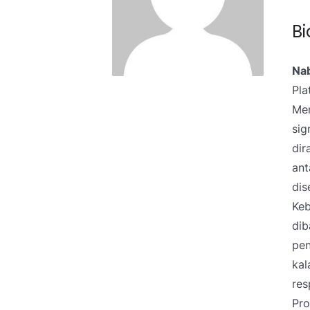
B
Nab
Pl
Men
sig
dir
ant
dis
Ke
dib
pen
kal
res
Pr