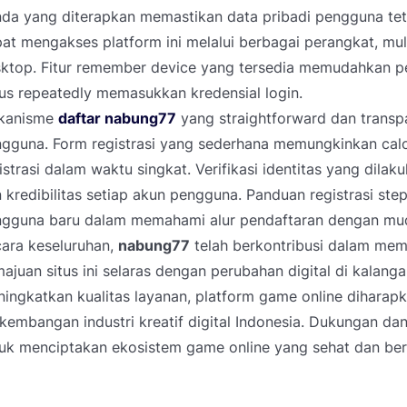
da yang diterapkan memastikan data pribadi pengguna tet
at mengakses platform ini melalui berbagai perangkat, mu
ktop. Fitur remember device yang tersedia memudahkan 
us repeatedly memasukkan kredensial login.
kanisme
daftar nabung77
yang straightforward dan trans
gguna. Form registrasi yang sederhana memungkinkan cal
istrasi dalam waktu singkat. Verifikasi identitas yang di
 kredibilitas setiap akun pengguna. Panduan registrasi s
gguna baru dalam memahami alur pendaftaran dengan mu
ara keseluruhan,
nabung77
telah berkontribusi dalam mema
ajuan situs ini selaras dengan perubahan digital di kalan
ingkatkan kualitas layanan, platform game online dihara
kembangan industri kreatif digital Indonesia. Dukungan d
uk menciptakan ekosistem game online yang sehat dan be