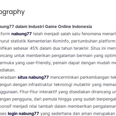
iography
ung77 dalam Industri Game Online Indonesia
atform
nabung77
telah menjadi salah satu fenomena menarik
urut statistik Kementerian Kominfo, pertumbuhan platfor
nifikan sebesar 45% dalam dua tahun terakhir. Situs ini me
ancang untuk memberikan pengalaman bermain yang optim
armuka yang user-friendly, pemain dapat dengan mudah m
ediakan.
beradaan
situs nabung77
mencerminkan perkembangan teknolo
angun dengan infrastruktur teknologi mutakhir yang memas
ggunaan. Fitur-fitur interaktif yang disediakan dirancang
angan pengguna, dari pemula hingga yang sudah berpenga
ponsif menjadi nilai tambah dalam memberikan pengalam
oses
login nabung77
yang sederhana dan aman merupakan sa