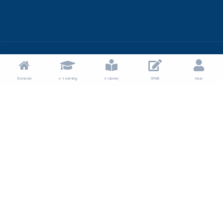
© 2024 MTs Muhammadiyah Bantaeng.
Beranda
e-Learning
e-Library
SPMB
Akun