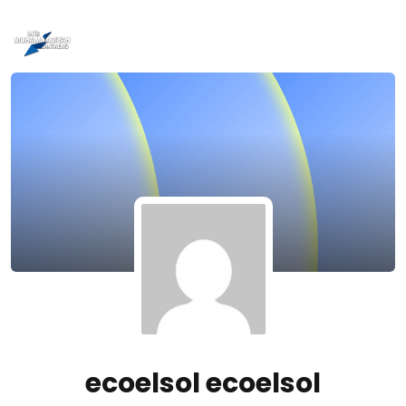
Skip
to
content
ecoelsol ecoelsol