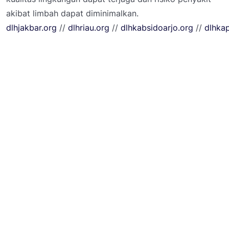
akibat limbah dapat diminimalkan.
dlhjakbar.org
//
dlhriau.org
//
dlhkabsidoarjo.org
//
dlhka