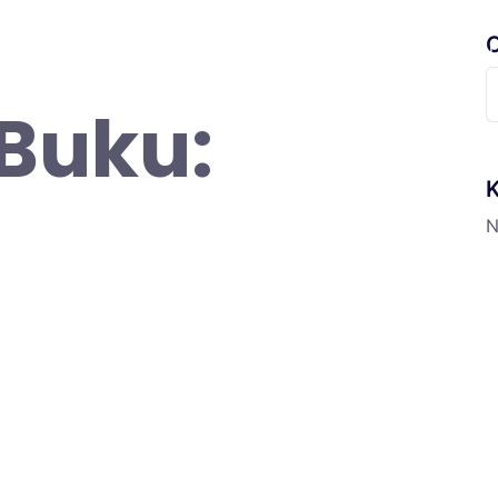
C
randa
Profil
Fitur Digital
Informasi
Ekskul
S
 Buku:
f
K
N