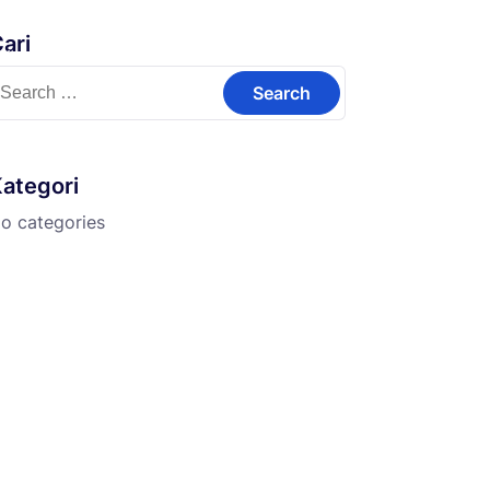
ari
Kontak
earch
or:
ategori
o categories