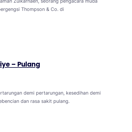
Zaman Zulkarnaen, seorang pengacara muda
bergengsi Thompson & Co. di
Liye – Pulang
pertarungan demi pertarungan, kesedihan demi
bencian dan rasa sakit pulang.